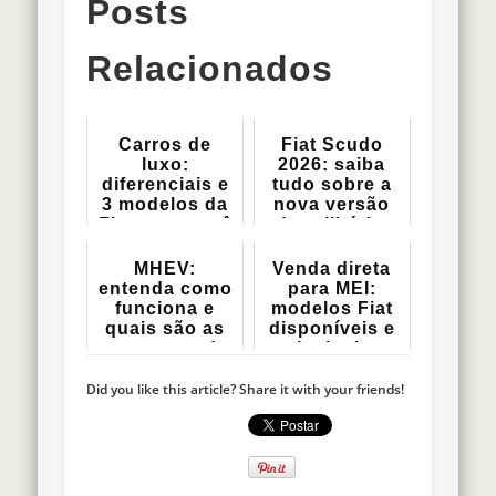
Posts
Relacionados
Carros de
Fiat Scudo
luxo:
2026: saiba
diferenciais e
tudo sobre a
3 modelos da
nova versão
Fiat para você
do utilitári...
e...
MHEV:
Venda direta
entenda como
para MEI:
funciona e
modelos Fiat
quais são as
disponíveis e
vantagens do
principais...
carr...
Did you like this article? Share it with your friends!