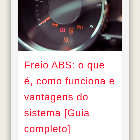
Freio ABS: o que
é, como funciona e
vantagens do
sistema [Guia
completo]