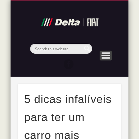
POLÍTICA DE PRIVACIDADE
MATERIAIS IMPORTANTES
SOBRE A DELTA FIAT
NOSSOS SERVIÇOS
VISITE NOSSO SITE
FIAT 2026
Blog
Delta
Fiat
5 dicas infalíveis
para ter um
carro mais