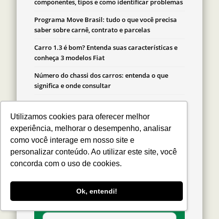
componentes, tipos e como identificar problemas
Programa Move Brasil: tudo o que você precisa
saber sobre carnê, contrato e parcelas
Carro 1.3 é bom? Entenda suas características e
conheça 3 modelos Fiat
Número do chassi dos carros: entenda o que
significa e onde consultar
Carros para família grande: conheça 6 modelos
Fiat
Utilizamos cookies para oferecer melhor
experiência, melhorar o desempenho, analisar
como você interage em nosso site e
personalizar conteúdo. Ao utilizar este site, você
Facebook
concorda com o uso de cookies.
Ok, entendi!