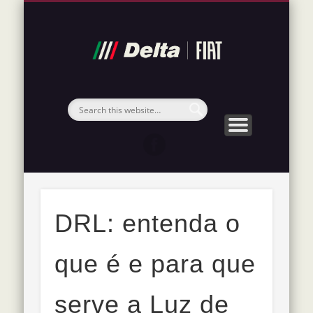
POLÍTICA DE PRIVACIDADE
MATERIAIS IMPORTANTES
SOBRE A DELTA FIAT
NOSSOS SERVIÇOS
VISITE NOSSO SITE
FIAT 2026
Blog
Delta
Fiat
DRL: entenda o
que é e para que
serve a Luz de