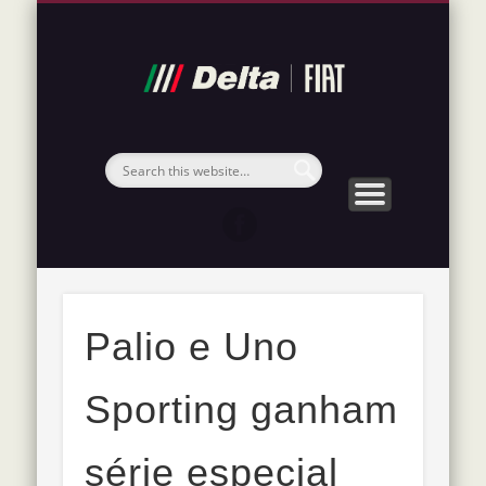
POLÍTICA DE PRIVACIDADE
MATERIAIS IMPORTANTES
SOBRE A DELTA FIAT
NOSSOS SERVIÇOS
VISITE NOSSO SITE
FIAT 2026
Blog
Delta
Fiat
Palio e Uno
Sporting ganham
série especial