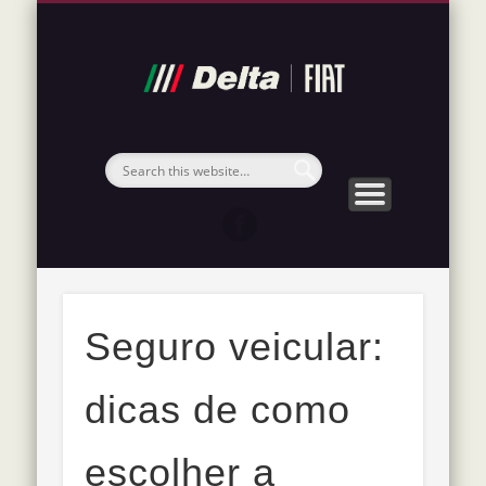
POLÍTICA DE PRIVACIDADE
MATERIAIS IMPORTANTES
SOBRE A DELTA FIAT
NOSSOS SERVIÇOS
VISITE NOSSO SITE
FIAT 2026
Blog
Delta
Fiat
Seguro veicular:
dicas de como
escolher a