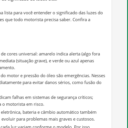
lista para você entender o significado das luzes do
es que todo motorista precisa saber. Confira a
e cores universal: amarelo indica alerta (algo fora
ediata (situação grave), e verde ou azul apenas
namento.
do motor e pressão do óleo são emergências. Nesses
ediatamente para evitar danos sérios, como fusão do
ndicam falhas em sistemas de segurança críticos;
a o motorista em risco.
o eletrônica, bateria e câmbio automático também
evoluir para problemas mais graves e custosos.
e cada luz variam conforme o modelo. Por isso,