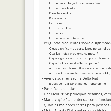
Luz de desembaçador de para-brisas
Luz do imobilizador
Direção elétrica
Porta aberta
Farol alto
Farol de neblina
Luz do cinto
Luz do câmbio automático
Perguntas frequentes sobre o significad
O que significam as cores luzes no painel do
Qual luz indica problema no motor?
O que significa a luz com um ponto de excla
O que indica a luz do óleo no painel?
A luz do freio de mão ficou acesa, o que pod
A luz do ABS acendeu: posso continuar dirig
Agenda sua revisão na Delta Fiat
É possível realizar o agendamento online
Posts Relacionados
Fiat Mobi 2024: principais detalhes, ve
Manutenção Fiat: entenda como funcion
Quais os melhores carros para pessoas 
Motor Fire da Fiat: conheça sua história,