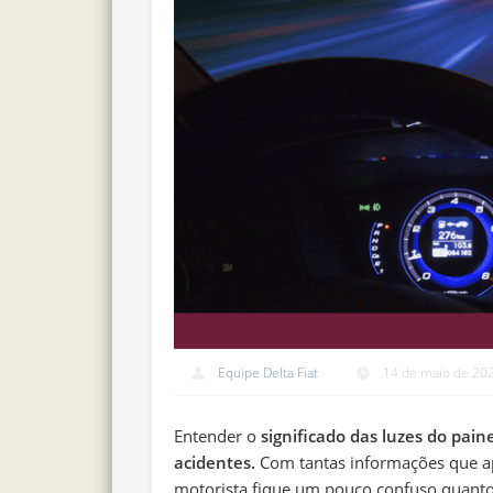
Equipe Delta Fiat
14 de maio de 20
Entender o
significado das luzes do pain
acidentes.
Com tantas informações que a
motorista fique um pouco confuso quanto 