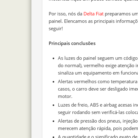
Por isso, nós da
Delta Fiat
preparamos uma 
painel. Elencamos as principais informaçõ
seguir!
Principais conclusões
As luzes do painel seguem um código d
do normal), vermelho exige atenção im
sinaliza um equipamento em funcio
Alertas vermelhos como temperatura 
casos, o carro deve ser desligado im
motor.
Luzes de freio, ABS e airbag acesas i
seguir rodando sem verificá-las coloc
Alertas de pressão dos pneus, injeçã
merecem atenção rápida, pois podem 
A quantidade e o significado exato d