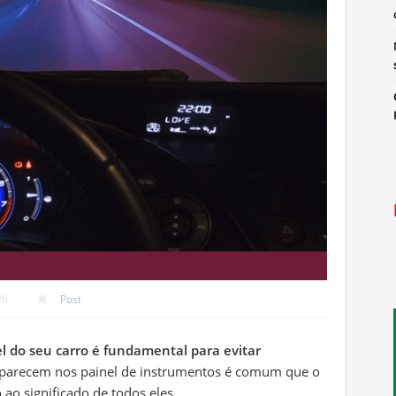
26
Post
el do seu carro é fundamental para evitar
parecem nos painel de instrumentos é comum que o
ao significado de todos eles.