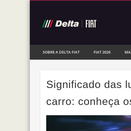
Blog De
Facebook
Fiat Juiz de Fora
SOBRE A DELTA FIAT
FIAT 2026
MA
Significado das 
carro: conheça os