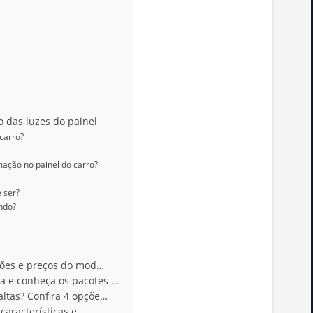
o das luzes do painel
 carro?
mação no painel do carro?
e ser?
indo?
rsões e preços do mod…
a e conheça os pacotes …
altas? Confira 4 opçõe…
 características e …