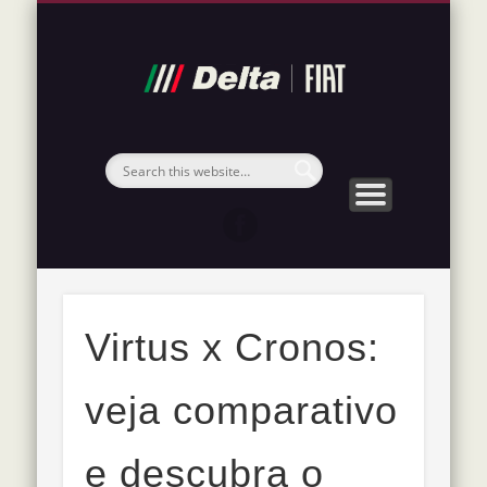
POLÍTICA DE PRIVACIDADE
MATERIAIS IMPORTANTES
SOBRE A DELTA FIAT
NOSSOS SERVIÇOS
VISITE NOSSO SITE
FIAT 2026
Blog
Delta
Fiat
Virtus x Cronos:
veja comparativo
e descubra o